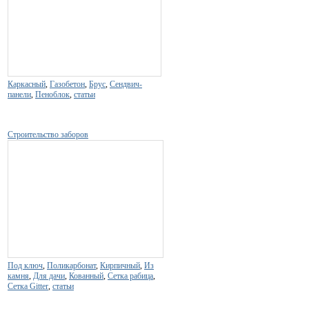
Каркасный
,
Газобетон
,
Брус
,
Сендвич-
панели
,
Пеноблок
,
статьи
Строительство заборов
Под ключ
,
Поликарбонат
,
Кирпичный
,
Из
камня
,
Для дачи
,
Кованный
,
Сетка рабица
,
Сетка Gitter
,
статьи