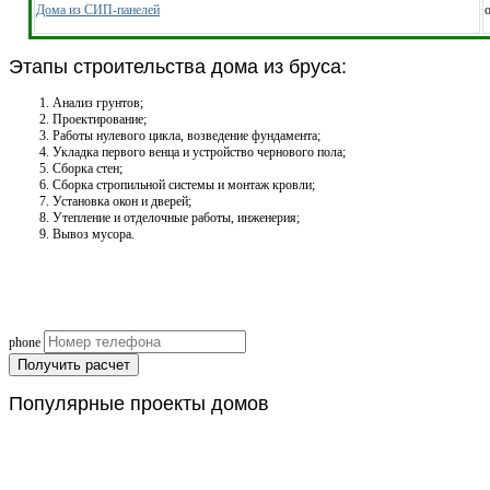
Дома из СИП-панелей
о
Этапы строительства дома из бруса:
Анализ грунтов;
Проектирование;
Работы нулевого цикла, возведение фундамента;
Укладка первого венца и устройство чернового пола;
Сборка стен;
Сборка стропильной системы и монтаж кровли;
Установка окон и дверей;
Утепление и отделочные работы, инженерия;
Вывоз мусора.
Рассчитаем смету исходя из вашего б
(подберем оптимальные м
phone
Получить расчет
Популярные
проекты домов