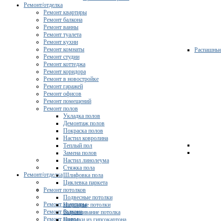
Ремонт/отделка
Ремонт квартиры
Ремонт балкона
Ремонт ванны
Ремонт туалета
Ремонт кухни
Ремонт комнаты
Распашны
Ремонт студии
Ремонт коттеджа
Ремонт коридора
Ремонт в новостройке
Ремонт гаражей
Ремонт офисов
Ремонт помещений
Ремонт полов
Укладка полов
Демонтаж полов
Покраска полов
Настил ковролина
Теплый пол
Замена полов
Настил линолеума
Стяжка пола
Ремонт/отделка
Шлифовка пола
Циклевка паркета
Ремонт потолков
Подвесные потолки
Ремонт квартиры
Натяжные потолки
Ремонт балкона
Выравнивание потолка
Ремонт ванны
Потолки из гипсокартона