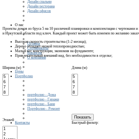
Дизайн спальни
Дизайн ресторана
Дизайн офисов
О нас
Проекты домов из бруса 5 на 10 различной планировки и комплектации с чертежами и
и Иркутской области под ключ. Каждый проект может быть изменен по желанию заказ
Высокая скорость строительства (1-2 месяца);
Отзывы
Дерево обладает низкой теплопроводностью;
Сертификаты
Малый вес конструкции, экономия на фундаменте;
Вакансии
Привлекательный внешний вид, без необходимости в отделке;
О компании
Ширина (м)
Длина (м)
Цены
Портфолио
портфолио - Дома
портфолио - Гаражи
портфолио - Бани
Портфолио - Ремонт
Этажей
Контакты
Быстрый фильтр: