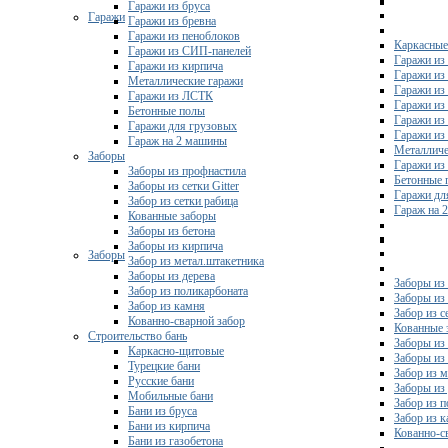
Гаражи из бруса
Гаражи
Гаражи из бревна
Гаражи из пеноблоков
Каркасные
Гаражи из СИП-панелей
Гаражи из 
Гаражи из кирпича
Гаражи из
Металлические гаражи
Гаражи из
Гаражи из ЛСТК
Гаражи из
Бетонные полы
Гаражи из
Гаражи для грузовых
Гаражи из
Гараж на 2 машины
Металличе
Заборы
Гаражи и
Заборы из профнастила
Бетонные 
Заборы из сетки Gitter
Гаражи дл
Забор из сетки рабица
Гараж на 
Кованные заборы
Заборы из бетона
Заборы из кирпича
Заборы
Забор из метал.штакетника
Заборы из дерева
Заборы из
Забор из поликарбоната
Заборы из 
Забор из камня
Забор из с
Кованно-сварной забор
Кованные 
Строительство бань
Заборы из
Каркасно-щитовые
Заборы из
Турецкие бани
Забор из 
Русские бани
Заборы из
Мобильные бани
Забор из 
Бани из бруса
Забор из 
Бани из кирпича
Кованно-с
Бани из газобетона