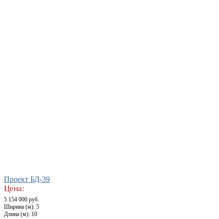
Проект БД-39
Цена:
5 154 000 руб.
Ширина (м): 5
Длина (м): 10