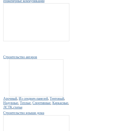
Инженерные коммуникации
Строительство ангаров
Арочный
,
Из сендвич-панелей
,
Тентовый
,
Надувные
,
Теплые
,
Спортивные
,
Каркасные
,
ЛСТК
,
статьи
Строительство крыши дома