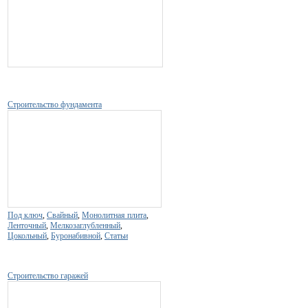
Строительство фундамента
Под ключ
,
Свайный
,
Монолитная плита
,
Ленточный
,
Мелкозаглубленный
,
Цокольный
,
Буронабивной
,
Статьи
Строительство гаражей