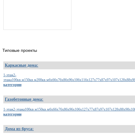
Типовые
проекты
Каркасные дома:
1-этаж
2-
этажа
100кв.м
150кв.м
200кв.м
6х6
6х7
6х8
6х9
6х10
6х11
6х12
7х7
7х8
7х9
7х10
7х12
8х8
8х9
категории
Газобетонные дома:
1-этаж
2-этажа
100кв.м
150кв.м
6x6
6x7
6x8
6x9
6x10
6x12
7x7
7x8
7x9
7x10
7x12
8x8
8x9
8x10
категории
Дома из бруса: