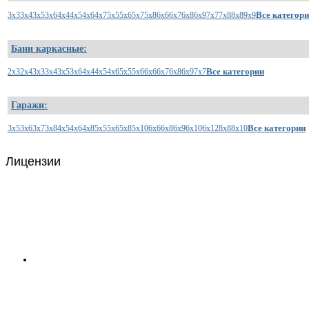
Все категор
3x3
3x4
3x5
3x6
4x4
4x5
4x6
4x7
5x5
5x6
5x7
5x8
6x6
6x7
6x8
6x9
7x7
7x8
8x8
9x9
Бани каркасные:
Все категории
2x3
2x4
3x3
3x4
3x5
3x6
4x4
4x5
4x6
5x5
5x6
6x6
6x7
6x8
6x9
7x7
Гаражи:
Все категории
3x5
3x6
3x7
3x8
4x5
4x6
4x8
5x5
5x6
5x8
5x10
6x6
6x8
6x9
6x10
6x12
8x8
8x10
Лицензии