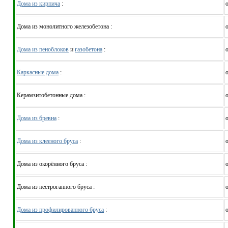
Дома из кирпича
:
о
Дома из монолитного железобетона :
о
Дома из пеноблоков
и
газобетона
:
о
Каркасные дома
:
о
Керамзитобетонные дома :
о
Дома из бревна
:
о
Дома из клееного бруса
:
о
Дома из окорённого бруса :
о
Дома из нестроганного бруса :
о
Дома из профилированного бруса
:
о