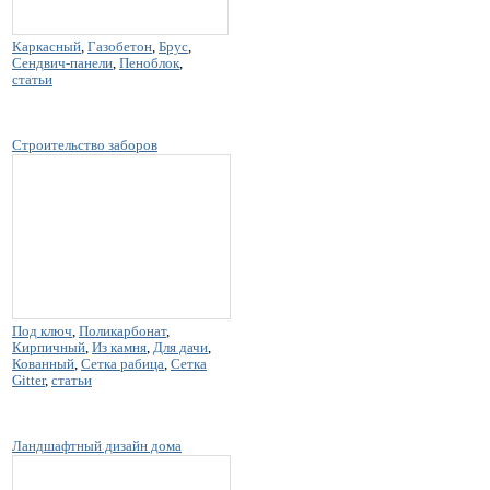
Каркасный
,
Газобетон
,
Брус
,
Сендвич-панели
,
Пеноблок
,
статьи
Строительство заборов
Под ключ
,
Поликарбонат
,
Кирпичный
,
Из камня
,
Для дачи
,
Кованный
,
Сетка рабица
,
Сетка
Gitter
,
статьи
Ландшафтный дизайн дома