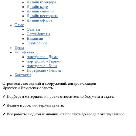
Дизайн коридора
Дизайн кафе
Дизайн спальни
Дизайн ресторана
Дизайн офисов
О нас
Отзывы
Сертификаты
Вакансии
О компании
Цены
Портфолио
портфолио - Дома
портфолио - Гаражи
портфолио - Бани
Портфолио - Ремонт
Контакты
Строительство зданий и сооружений, ангаров-складов
Иркутск и Иркутская область
✔ Подберем материалы и проект относительно бюджета и задач;
✔ Делаем в срок или вернем деньги;
✔ Все работы в одной компании: от проеткта до ввода в эксплуатацию.
Получите бесплатный расчет сметы исходя из вашего
бюджета!