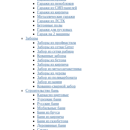
Гаражи из пеноблоков
Гаражи из СИП-панелей
Гаражи из кирпича
Металлические гаражи
Гаражи из ЛСТК
Бетонные полы
Гаражи для грузовых
Гараж на 2 машины
Заборы
Заборы из профнастила
Заборы из сетки Gitter
Забор из сетки рабица
Кованные заборы
Заборы из бетона
Заборы из кирпича
Забор из метал.штакетника
Заборы из дерева
Забор из поликарбоната
Забор из камня
Кованно-сварной забор
Строительство бань
Каркасно-щитовые
Турецкие бани
Русские бани
Мобильные бани
Бани из бруса
Бани из кирпича
Бани из газобетона
Деревянные бани
Сауны