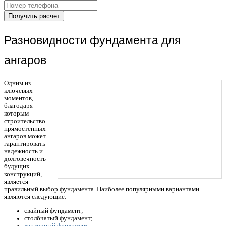
Получить расчет
Разновидности фундамента для
ангаров
Одним из
ключевых
моментов,
благодаря
которым
строительство
прямостенных
ангаров может
гарантировать
надежность и
долговечность
будущих
конструкций,
является
правильный выбор фундамента. Наиболее популярными вариантами
являются следующие:
свайный фундамент;
столбчатый фундамент;
ленточный фундамент
.