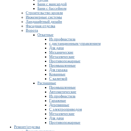
Бани с мансардой
Бани с бассейном
Строительство кровли
Инженерные системы
Ландшафтный дизайн
Фасадная отделка
Ворота
Откатные
Из профнастила
с дистанционным управлением
Для дачи
Механические
Металлические
Противопожарные
Промышленные
Для гаража
Кованные
С калиткой
Распашные
Промышленные
Автоматические
Из профнастила
Гаражные
Деревянные
С электроприводом
Металлические
Для дачи
Противопожарные
Ремонт/отделка