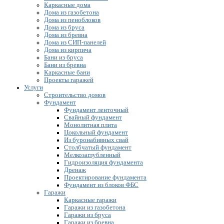
Каркасные дома
Дома из газобетона
Дома из пеноблоков
Дома из бруса
Дома из бревна
Дома из СИП-панелей
Дома из кирпича
Бани из бруса
Бани из бревна
Каркасные бани
Проекты гаражей
Услуги
Строительство домов
Фундамент
Фундамент ленточный
Свайный фундамент
Монолитная плита
Цокольный фундамент
Из буронабивных свай
Столбчатый фундамент
Мелкозаглубленный
Гидроизоляция фундамента
Дренаж
Проектирование фундамента
Фундамент из блоков ФБС
Гаражи
Каркасные гаражи
Гаражи из газобетона
Гаражи из бруса
Гаражи из бревна