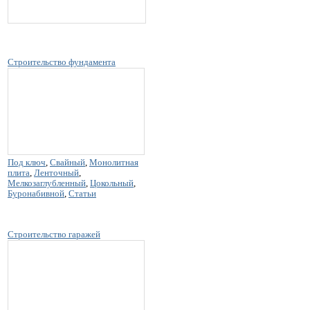
Строительство фундамента
Под ключ
,
Свайный
,
Монолитная
плита
,
Ленточный
,
Мелкозаглубленный
,
Цокольный
,
Буронабивной
,
Статьи
Строительство гаражей