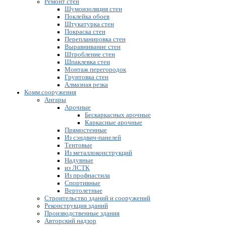
Ремонт стен
Шумоизоляция стен
Поклейка обоев
Штукатурка стен
Покраска стен
Перепланировка стен
Выравнивание стен
Штробление стен
Шпаклевка стен
Монтаж перегородок
Грунтовка стен
Алмазная резка
Комм.сооружения
Ангары
Арочные
Бескаркасных арочные
Каркасные арочные
Прямостенные
Из сэндвич-панелей
Тентовые
Из металлоконструкций
Надувные
из ЛСТК
Из профнастила
Спортивные
Вертолетные
Строительство зданий и сооружений
Реконструкция зданий
Производственные здания
Авторский надзор