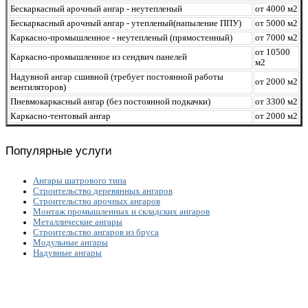
Бескаркасный арочный ангар - неутепленый
от 4000 м2
Бескаркасный арочный ангар - утепленый(напыление ППУ)
от 5000 м2
Каркасно-промышленное - неутепленый (прямостенный)
от 7000 м2
от 10500
Каркасно-промышленное из сендвич панелей
м2
Надувной ангар сшивной (требует постоянной работы
от 2000 м2
вентиляторов)
Пневмокаркасный ангар (без постоянной подкачки)
от 3300 м2
Каркасно-тентовый ангар
от 2000 м2
Популярные услуги
Ангары шатрового типа
Строительство деревянных ангаров
Строительство арочных ангаров
Монтаж промышленных и складских ангаров
Металлические ангары
Строительство ангаров из бруса
Модульные ангары
Надувные ангары
Рассчитаем смету исходя из вашего бюджета и
пожеланий!