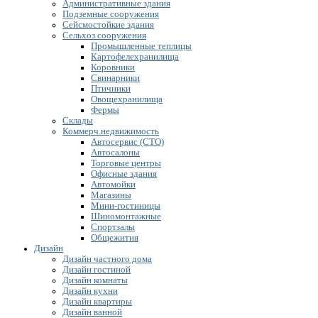
Административные здания
Подземные сооружения
Сейсмостойкие здания
Сельхоз сооружения
Промышленные теплицы
Картофелехранилища
Коровники
Свинарники
Птичники
Овощехранилища
Фермы
Склады
Коммерч.недвижимость
Автосервис (СТО)
Автосалоны
Торговые центры
Офисные здания
Автомойки
Магазины
Мини-гостиницы
Шиномонтажные
Спортзалы
Общежития
Дизайн
Дизайн частного дома
Дизайн гостиной
Дизайн комнаты
Дизайн кухни
Дизайн квартиры
Дизайн ванной