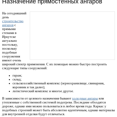
Назначение прямостенных ангаров
На сегодняшний
день
строительство
ангаров
с
прямыми
стенами в
Иркутске
актуально
постольку,
поскольку
подобные
сооружения
имеют очень
широкий спектр применения. С их помощью можно быстро построить
следующие типы сооружений:
гараж;
склад;
сельскохозяйственный комплекс (зернохранилище, свинарник,
коровник и так далее);
логистический комплекс и многое другое.
В зависимости от целевого назначения бывают
холодные ангары
или
утепленные с собственной системой подогрева. Последние обходятся
дороже, однако ими можно пользоваться в любое время года. Каркас у
подобных строений может быть абсолютно идентичным, однако материалы
для внутренней отделки будут отличаться.