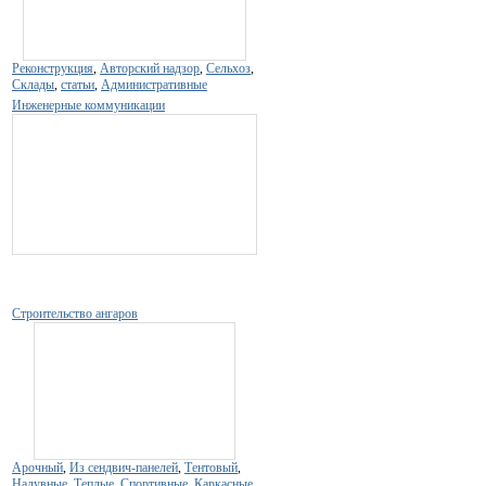
Реконструкция
,
Авторский надзор
,
Сельхоз
,
Склады
,
статьи
,
Административные
Инженерные коммуникации
Строительство ангаров
Арочный
,
Из сендвич-панелей
,
Тентовый
,
Надувные
,
Теплые
,
Спортивные
,
Каркасные
,