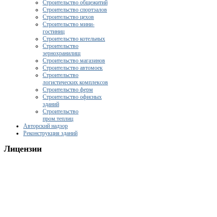
Строительство общежитий
Строительство спортзалов
Строительство цехов
Строительство мини-
гостиниц
Строительство котельных
Строительство
зернохранилищ
Строительство магазинов
Строительство автомоек
Строительство
логистических комплексов
Строительство ферм
Строительство офисных
зданий
Строительство
пром.теплиц
Авторский надзор
Реконструкция зданий
Лицензии