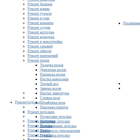
Ремонт балкона
Ремонт ванны
Ремонт туалета
Ремонт кухни
Ремонт комнаты
Распашны
Ремонт студии
Ремонт коттеджа
Ремонт коридора
Ремонт в новостройке
Ремонт гаражей
Ремонт офисов
Ремонт помещений
Ремонт полов
Укладка полов
Демонтаж полов
Покраска полов
Настил ковролина
Теплый пол
Замена полов
Настил линолеума
Стяжка пола
Ремонт/отделка
Шлифовка пола
Циклевка паркета
Ремонт потолков
Подвесные потолки
Ремонт квартиры
Натяжные потолки
Ремонт балкона
Выравнивание потолка
Ремонт ванны
Потолки из гипсокартона
Ремонт туалета
Грунтовка потолка
Ремонт кухни