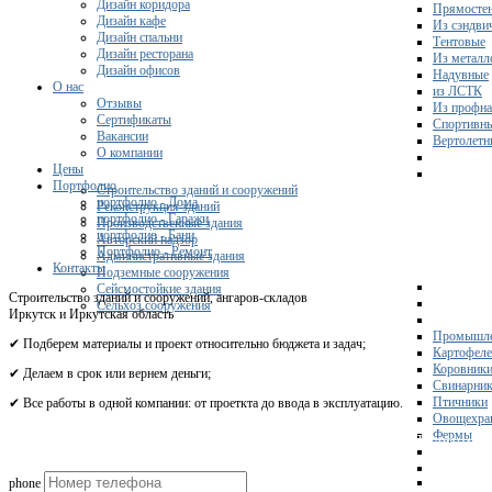
Дизайн коридора
Прямосте
Дизайн кафе
Из сэндви
Дизайн спальни
Тентовые
Дизайн ресторана
Из металл
Дизайн офисов
Надувные
О нас
из ЛСТК
Отзывы
Из профна
Сертификаты
Спортивн
Вакансии
Вертолетн
О компании
Цены
Портфолио
Строительство зданий и сооружений
портфолио - Дома
Реконструкция зданий
портфолио - Гаражи
Производственные здания
портфолио - Бани
Авторский надзор
Портфолио - Ремонт
Административные здания
Контакты
Подземные сооружения
Сейсмостойкие здания
Строительство зданий и сооружений, ангаров-складов
Сельхоз сооружения
Иркутск и Иркутская область
Промышле
✔ Подберем материалы и проект относительно бюджета и задач;
Картофел
Коровник
✔ Делаем в срок или вернем деньги;
Свинарни
Птичники
✔ Все работы в одной компании: от проеткта до ввода в эксплуатацию.
Овощехра
Фермы
Получите 
phone
Склады