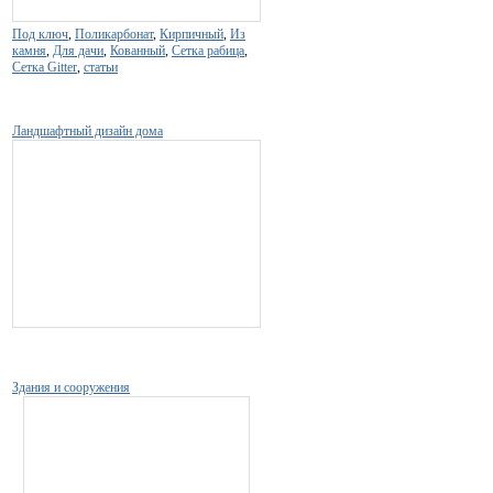
Под ключ
,
Поликарбонат
,
Кирпичный
,
Из
камня
,
Для дачи
,
Кованный
,
Сетка рабица
,
Сетка Gitter
,
статьи
Ландшафтный дизайн дома
Здания и сооружения