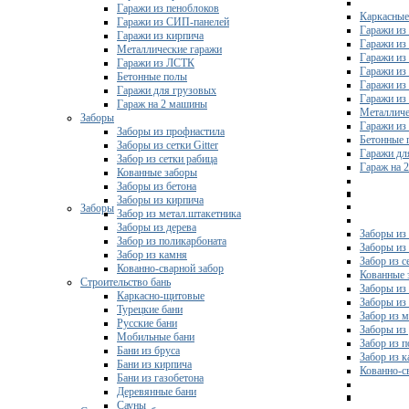
Гаражи из пеноблоков
Каркасные
Гаражи из СИП-панелей
Гаражи из 
Гаражи из кирпича
Гаражи из
Металлические гаражи
Гаражи из
Гаражи из ЛСТК
Гаражи из
Бетонные полы
Гаражи из
Гаражи для грузовых
Гаражи из
Гараж на 2 машины
Металличе
Заборы
Гаражи и
Заборы из профнастила
Бетонные 
Заборы из сетки Gitter
Гаражи дл
Забор из сетки рабица
Гараж на 
Кованные заборы
Заборы из бетона
Заборы из кирпича
Заборы
Забор из метал.штакетника
Заборы из дерева
Заборы из
Забор из поликарбоната
Заборы из 
Забор из камня
Забор из с
Кованно-сварной забор
Кованные 
Строительство бань
Заборы из
Каркасно-щитовые
Заборы из
Турецкие бани
Забор из 
Русские бани
Заборы из
Мобильные бани
Забор из 
Бани из бруса
Забор из 
Бани из кирпича
Кованно-с
Бани из газобетона
Деревянные бани
Сауны