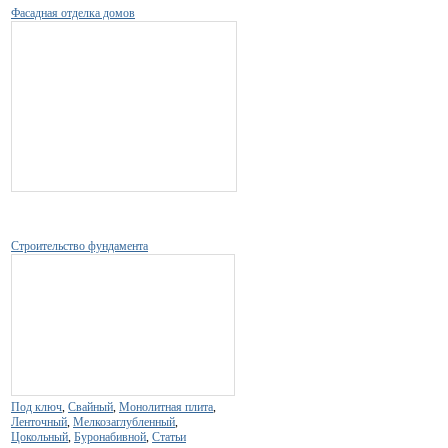
Фасадная отделка домов
Строительство фундамента
Под ключ
,
Свайный
,
Монолитная плита
,
Ленточный
,
Мелкозаглубленный
,
Цокольный
,
Буронабивной
,
Статьи