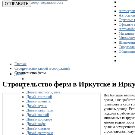
Коммерч.недвижимость
ОТПРАВИТЬ
Автосерви
Автосало
Торговые 
Офисные з
Автомойк
Магазины
Мини-гос
Шиномонт
Спортзал
Общежити
Главная
Строительство зданий и сооружений
Строительство ферм
Дизайн
Строительство ферм в Иркутске и Ирку
Дизайн частного дома
Всё большее количе
Дизайн гостиной
делом, а не «работа
Дизайн комнаты
планировать свой гр
Дизайн кухни
уровень дохода. Ес
Дизайн квартиры
подходе к работе м
Дизайн ванной
минимальных трудоза
Дизайн коридора
можно только после 
Дизайн кафе
должна осуществлят
Дизайн спальни
строительства, полу
Дизайн ресторана