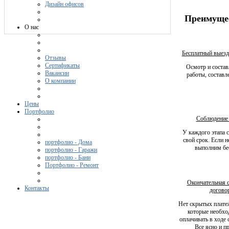
Дизайн офисов
Преимущес
О нас
Бесплатный выезд
Отзывы
Сертификаты
Осмотр и состав
Вакансии
работы, составл
О компании
Цены
Портфолио
Соблюдение 
У каждого этапа с
свой срок. Если н
портфолио - Дома
выполним бе
портфолио - Гаражи
портфолио - Бани
Портфолио - Ремонт
Окончательная 
Контакты
догово
Нет скрытых платеж
которые необхо
оплачивать в ходе 
Все ясно и п