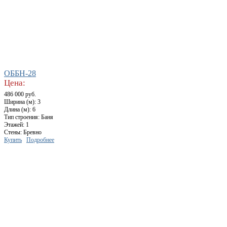
ОББН-28
Цена:
486 000 руб.
Ширина (м): 3
Длина (м): 6
Тип строения: Баня
Этажей: 1
Стены: Бревно
Купить
Подробнее