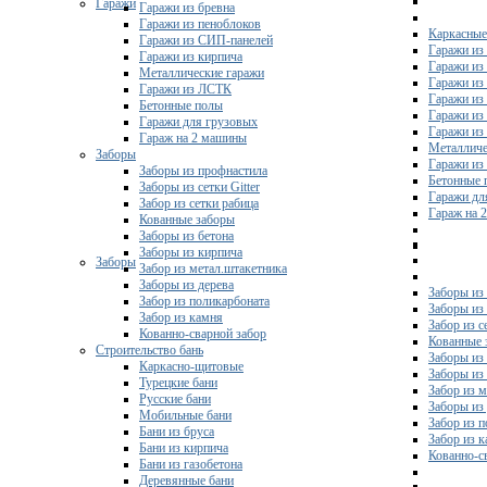
Гаражи
Гаражи из бревна
Гаражи из пеноблоков
Каркасные
Гаражи из СИП-панелей
Гаражи из 
Гаражи из кирпича
Гаражи из
Металлические гаражи
Гаражи из
Гаражи из ЛСТК
Гаражи из
Бетонные полы
Гаражи из
Гаражи для грузовых
Гаражи из
Гараж на 2 машины
Металличе
Заборы
Гаражи и
Заборы из профнастила
Бетонные 
Заборы из сетки Gitter
Гаражи дл
Забор из сетки рабица
Гараж на 
Кованные заборы
Заборы из бетона
Заборы из кирпича
Заборы
Забор из метал.штакетника
Заборы из дерева
Заборы из
Забор из поликарбоната
Заборы из 
Забор из камня
Забор из с
Кованно-сварной забор
Кованные 
Строительство бань
Заборы из
Каркасно-щитовые
Заборы из
Турецкие бани
Забор из 
Русские бани
Заборы из
Мобильные бани
Забор из 
Бани из бруса
Забор из 
Бани из кирпича
Кованно-с
Бани из газобетона
Деревянные бани