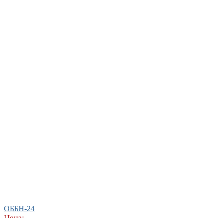
ОББН-24
Цена: