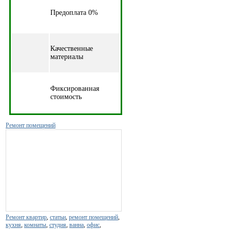
Предоплата 0%
Качественные
материалы
Фиксированная
стоимость
Ремонт помещений
Ремонт квартир
,
статьи
,
ремонт помещений
,
кухня
,
комнаты
,
студия
,
ванна
,
офис
,