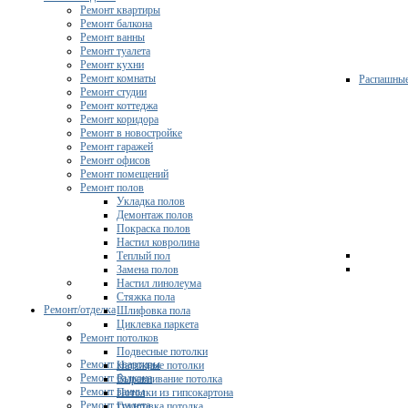
Ремонт квартиры
Ремонт балкона
Ремонт ванны
Ремонт туалета
Ремонт кухни
Ремонт комнаты
Распашны
Ремонт студии
Ремонт коттеджа
Ремонт коридора
Ремонт в новостройке
Ремонт гаражей
Ремонт офисов
Ремонт помещений
Ремонт полов
Укладка полов
Демонтаж полов
Покраска полов
Настил ковролина
Теплый пол
Замена полов
Настил линолеума
Стяжка пола
Ремонт/отделка
Шлифовка пола
Циклевка паркета
Ремонт потолков
Подвесные потолки
Ремонт квартиры
Натяжные потолки
Ремонт балкона
Выравнивание потолка
Ремонт ванны
Потолки из гипсокартона
Ремонт туалета
Грунтовка потолка