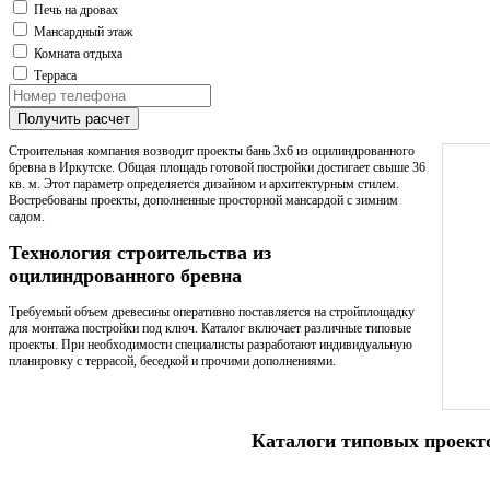
Печь на дровах
Мансардный этаж
Комната отдыха
Терраса
Получить расчет
Строительная компания возводит проекты бань 3х6 из оцилиндрованного
бревна в Иркутске. Общая площадь готовой постройки достигает свыше 36
кв. м. Этот параметр определяется дизайном и архитектурным стилем.
Востребованы проекты, дополненные просторной мансардой с зимним
садом.
Технология строительства из
оцилиндрованного бревна
Требуемый объем древесины оперативно поставляется на стройплощадку
для монтажа постройки под ключ. Каталог включает различные типовые
проекты. При необходимости специалисты разработают индивидуальную
планировку с террасой, беседкой и прочими дополнениями.
Каталоги типовых проект