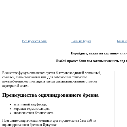
Все проекты бань
Бани из бруса
Бани и
Перейдите, нажав на картинку или 
Любой проект бани мы готовы изменить под 
В качестве фундамента используется быстровозводимый ленточный,
свайный, либо столбчатый тип. Для соблюдения стандартов
пожаробезопасности осуществляется специализированная отделка
перекрытий и стен.
Преимущества оцилиндрованного бревна
эстетичный вид фасада;
хорошая термоизоляция;
экологическая безопасность.
Позвоните специалистам компании для строительства бань 3х6 из
оцилиндрованного бревна в Иркутске.