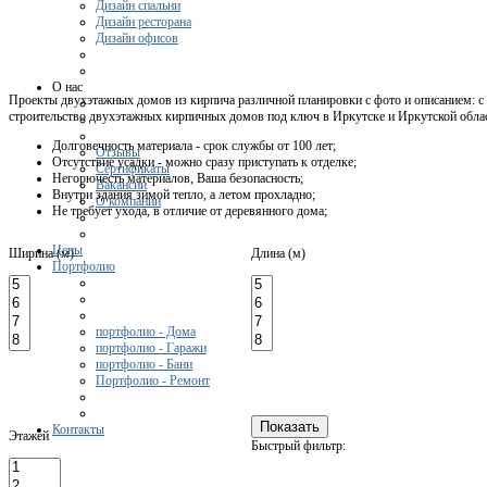
Дизайн спальни
Дизайн ресторана
Дизайн офисов
О нас
Проекты двухэтажных домов из кирпича различной планировки с фото и описанием: с 
строительство двухэтажных кирпичных домов под ключ в Иркутске и Иркутской обла
Долговечность материала - срок службы от 100 лет;
Отзывы
Отсутствие усадки - можно сразу приступать к отделке;
Сертификаты
Негорючесть материалов, Ваша безопасность;
Вакансии
Внутри здания зимой тепло, а летом прохладно;
О компании
Не требует ухода, в отличие от деревянного дома;
Цены
Ширина (м)
Длина (м)
Портфолио
портфолио - Дома
портфолио - Гаражи
портфолио - Бани
Портфолио - Ремонт
Контакты
Этажей
Быстрый фильтр: