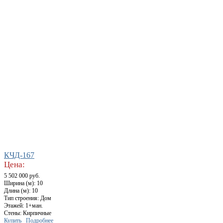
КЧД-167
Цена:
5 502 000 руб.
Ширина (м): 10
Длина (м): 10
Тип строения: Дом
Этажей: 1+ман.
Стены: Кирпичные
Купить
Подробнее