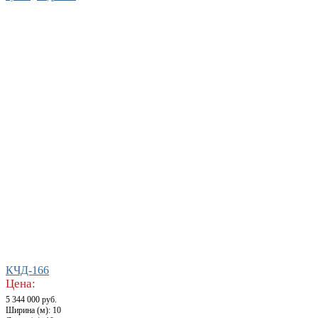
КЧД-166
Цена:
5 344 000 руб.
Ширина (м): 10