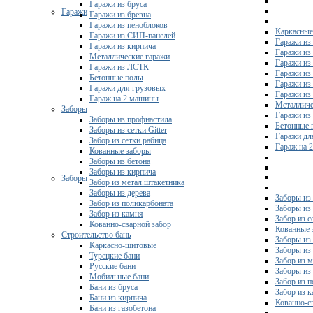
Гаражи из бруса
Гаражи
Гаражи из бревна
Гаражи из пеноблоков
Каркасные
Гаражи из СИП-панелей
Гаражи из 
Гаражи из кирпича
Гаражи из
Металлические гаражи
Гаражи из
Гаражи из ЛСТК
Гаражи из
Бетонные полы
Гаражи из
Гаражи для грузовых
Гаражи из
Гараж на 2 машины
Металличе
Заборы
Гаражи и
Заборы из профнастила
Бетонные 
Заборы из сетки Gitter
Гаражи дл
Забор из сетки рабица
Гараж на 
Кованные заборы
Заборы из бетона
Заборы из кирпича
Заборы
Забор из метал.штакетника
Заборы из дерева
Заборы из
Забор из поликарбоната
Заборы из 
Забор из камня
Забор из с
Кованно-сварной забор
Кованные 
Строительство бань
Заборы из
Каркасно-щитовые
Заборы из
Турецкие бани
Забор из 
Русские бани
Заборы из
Мобильные бани
Забор из 
Бани из бруса
Забор из 
Бани из кирпича
Кованно-с
Бани из газобетона