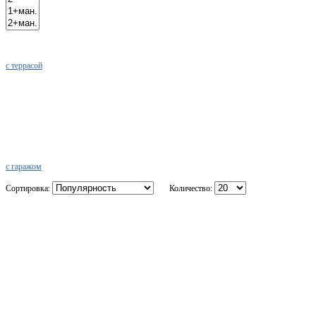
с террасой
с гаражом
Сортировка:
Количество: