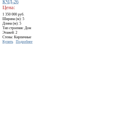
КЧД-26
Цена:
1 350 000 руб.
Ширина (м): 5
Длина (м): 5
Тип строения: Дом
Этажей: 2
Стены: Кирпичные
Купить
Подробнее