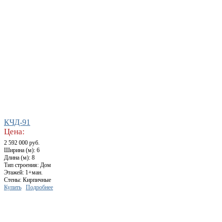
КЧД-91
Цена:
2 592 000 руб.
Ширина (м): 6
Длина (м): 8
Тип строения: Дом
Этажей: 1+ман.
Стены: Кирпичные
Купить
Подробнее