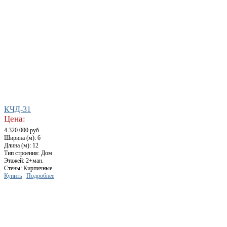
КЧД-31
Цена:
4 320 000 руб.
Ширина (м): 6
Длина (м): 12
Тип строения: Дом
Этажей: 2+ман.
Стены: Кирпичные
Купить
Подробнее