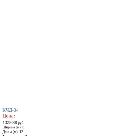
КЧД-34
Цена:
4 320 000 руб.
Ширина (м): 6
Длина (м): 12