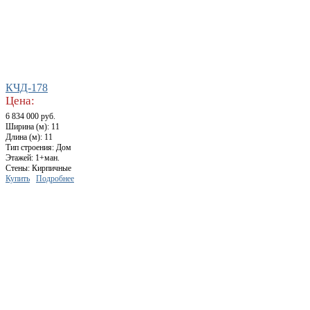
КЧД-178
Цена:
6 834 000 руб.
Ширина (м): 11
Длина (м): 11
Тип строения: Дом
Этажей: 1+ман.
Стены: Кирпичные
Купить
Подробнее