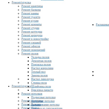
Ремонт/отделка
Ремонт квартиры
Ремонт балкона
Ремонт ванны
Ремонт туалета
Ремонт кухни
Ремонт комнаты
Распашны
Ремонт студии
Ремонт коттеджа
Ремонт коридора
Ремонт в новостройке
Ремонт гаражей
Ремонт офисов
Ремонт помещений
Ремонт полов
Укладка полов
Демонтаж полов
Покраска полов
Настил ковролина
Теплый пол
Замена полов
Настил линолеума
Стяжка пола
Ремонт/отделка
Шлифовка пола
Циклевка паркета
Ремонт потолков
Подвесные потолки
Ремонт квартиры
Натяжные потолки
Ремонт балкона
Выравнивание потолка
Ремонт ванны
Потолки из гипсокартона