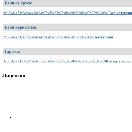
Бани из бруса:
Все категор
3x3
3x4
3x5
3x6
4x4
4x5
4x6
4x7
5x5
5x6
5x7
5x8
6x6
6x7
6x8
6x9
7x7
7x8
8x8
9x9
Бани каркасные:
Все категории
2x3
2x4
3x3
3x4
3x5
3x6
4x4
4x5
4x6
5x5
5x6
6x6
6x7
6x8
6x9
7x7
Гаражи:
Все категории
3x5
3x6
3x7
3x8
4x5
4x6
4x8
5x5
5x6
5x8
5x10
6x6
6x8
6x9
6x10
6x12
8x8
8x10
Лицензии