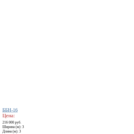
ББН-16
Цена:
216 000 руб.
Ширина (м): 3
Длина (м): 3