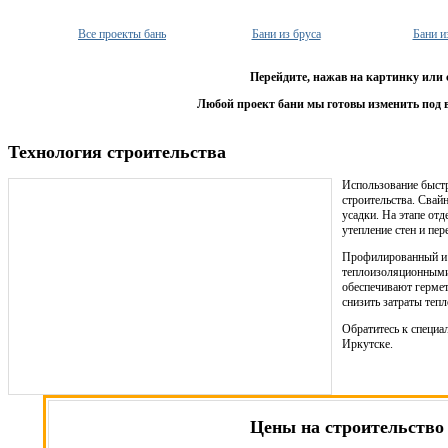
Все проекты бань
Бани из бруса
Бани и
Перейдите, нажав на картинку или 
Любой проект бани мы готовы изменить под 
Технология строительства
Использование быст
строительства. Свай
усадки. На этапе от
утепление стен и пер
Профилированный и 
теплоизоляционными
обеспечивают гермет
снизить затраты тепл
Обратитесь к специа
Иркутске.
Цены на строительство