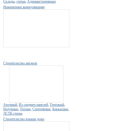
Склады
,
статьи
,
Административные
Инженерные коммуникации
Строительство ангаров
Арочный
,
Из сендвич-панелей
,
Тентовый
,
Надувные
,
Теплые
,
Спортивные
,
Каркасные
,
ЛСТК
,
статьи
Строительство крыши дома