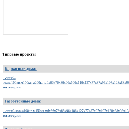
Типовые
проекты
Каркасные дома:
1-этаж
2-
этажа
100кв.м
150кв.м
200кв.м
6х6
6х7
6х8
6х9
6х10
6х11
6х12
7х7
7х8
7х9
7х10
7х12
8х8
8х9
категории
Газобетонные дома:
1-этаж
2-этажа
100кв.м
150кв.м
6x6
6x7
6x8
6x9
6x10
6x12
7x7
7x8
7x9
7x10
7x12
8x8
8x9
8x10
категории