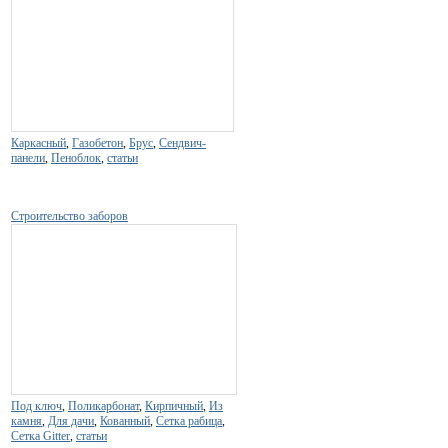
Каркасный
,
Газобетон
,
Брус
,
Сендвич-
панели
,
Пеноблок
,
статьи
Строительство заборов
Под ключ
,
Поликарбонат
,
Кирпичный
,
Из
камня
,
Для дачи
,
Кованный
,
Сетка рабица
,
Сетка Gitter
,
статьи