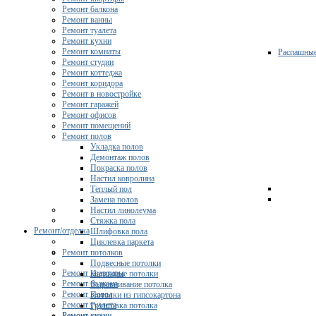
Ремонт балкона
Ремонт ванны
Ремонт туалета
Ремонт кухни
Ремонт комнаты
Распашны
Ремонт студии
Ремонт коттеджа
Ремонт коридора
Ремонт в новостройке
Ремонт гаражей
Ремонт офисов
Ремонт помещений
Ремонт полов
Укладка полов
Демонтаж полов
Покраска полов
Настил ковролина
Теплый пол
Замена полов
Настил линолеума
Стяжка пола
Ремонт/отделка
Шлифовка пола
Циклевка паркета
Ремонт потолков
Подвесные потолки
Ремонт квартиры
Натяжные потолки
Ремонт балкона
Выравнивание потолка
Ремонт ванны
Потолки из гипсокартона
Ремонт туалета
Грунтовка потолка
Ремонт кухни