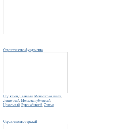
Строительство фундамента
Под ключ
,
Свайный
,
Монолитная плита
,
Ленточный
,
Мелкозаглубленный
,
Цокольный
,
Буронабивной
,
Статьи
Строительство гаражей