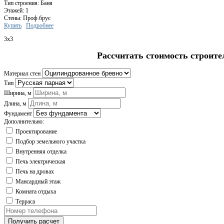
Тип строения: Баня
Этажей: 1
Стены: Проф.брус
Купить
Подробнее
3x3
Рассчитать стоимость строите
Материал стен
Тип
Ширина, м
Длина, м
Фундамент
Дополнительно:
Проектирование
Подбор земельного участка
Внутренняя отделка
Печь электрическая
Печь на дровах
Мансардный этаж
Комната отдыха
Терраса
Получить расчет