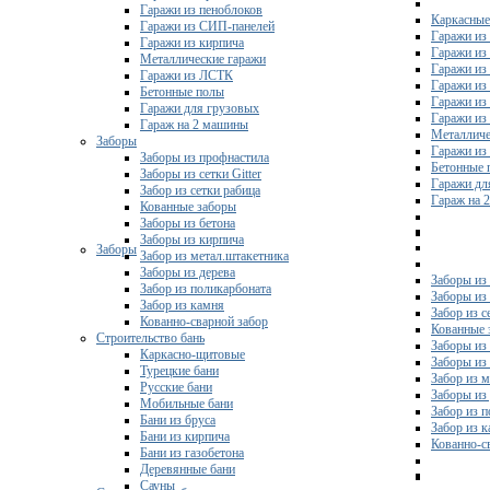
Гаражи из пеноблоков
Каркасные
Гаражи из СИП-панелей
Гаражи из 
Гаражи из кирпича
Гаражи из
Металлические гаражи
Гаражи из
Гаражи из ЛСТК
Гаражи из
Бетонные полы
Гаражи из
Гаражи для грузовых
Гаражи из
Гараж на 2 машины
Металличе
Заборы
Гаражи и
Заборы из профнастила
Бетонные 
Заборы из сетки Gitter
Гаражи дл
Забор из сетки рабица
Гараж на 
Кованные заборы
Заборы из бетона
Заборы из кирпича
Заборы
Забор из метал.штакетника
Заборы из дерева
Заборы из
Забор из поликарбоната
Заборы из 
Забор из камня
Забор из с
Кованно-сварной забор
Кованные 
Строительство бань
Заборы из
Каркасно-щитовые
Заборы из
Турецкие бани
Забор из 
Русские бани
Заборы из
Мобильные бани
Забор из 
Бани из бруса
Забор из 
Бани из кирпича
Кованно-с
Бани из газобетона
Деревянные бани
Сауны