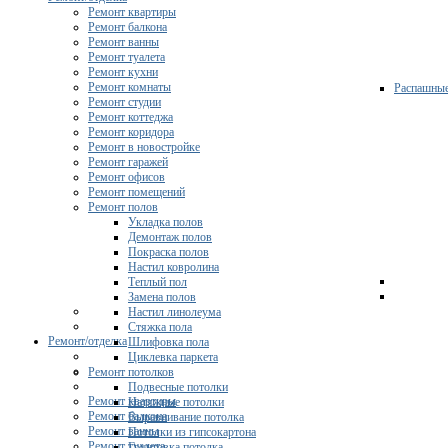
Ремонт квартиры
Ремонт балкона
Ремонт ванны
Ремонт туалета
Ремонт кухни
Ремонт комнаты
Распашны
Ремонт студии
Ремонт коттеджа
Ремонт коридора
Ремонт в новостройке
Ремонт гаражей
Ремонт офисов
Ремонт помещений
Ремонт полов
Укладка полов
Демонтаж полов
Покраска полов
Настил ковролина
Теплый пол
Замена полов
Настил линолеума
Стяжка пола
Ремонт/отделка
Шлифовка пола
Циклевка паркета
Ремонт потолков
Подвесные потолки
Ремонт квартиры
Натяжные потолки
Ремонт балкона
Выравнивание потолка
Ремонт ванны
Потолки из гипсокартона
Ремонт туалета
Грунтовка потолка