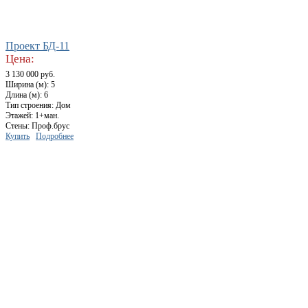
Проект БД-11
Цена:
3 130 000 руб.
Ширина (м): 5
Длина (м): 6
Тип строения: Дом
Этажей: 1+ман.
Стены: Проф.брус
Купить
Подробнее