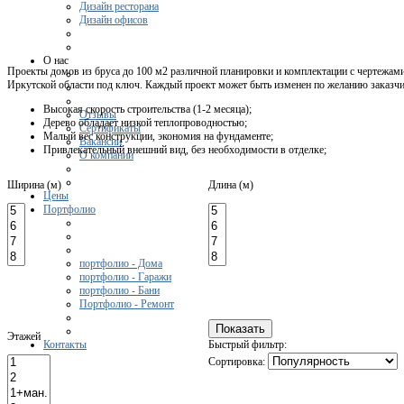
Дизайн ресторана
Дизайн офисов
О нас
Проекты домов из бруса до 100 м2 различной планировки и комплектации с чертежами
Иркутской области под ключ. Каждый проект может быть изменен по желанию заказчи
Высокая скорость строительства (1-2 месяца);
Отзывы
Дерево обладает низкой теплопроводностью;
Сертификаты
Малый вес конструкции, экономия на фундаменте;
Вакансии
Привлекательный внешний вид, без необходимости в отделке;
О компании
Ширина (м)
Длина (м)
Цены
Портфолио
портфолио - Дома
портфолио - Гаражи
портфолио - Бани
Портфолио - Ремонт
Этажей
Контакты
Быстрый фильтр:
Сортировка: