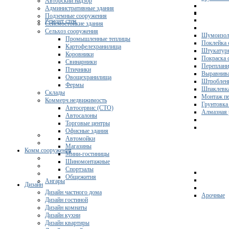
Авторский надзор
Административные здания
Подземные сооружения
Ремонт стен
Сейсмостойкие здания
Сельхоз сооружения
Шумоизол
Промышленные теплицы
Поклейка 
Картофелехранилища
Штукатурк
Коровники
Покраска 
Свинарники
Переплани
Птичники
Выравнива
Овощехранилища
Штроблени
Фермы
Шпаклевка
Склады
Монтаж пе
Коммерч.недвижимость
Грунтовка
Автосервис (СТО)
Алмазная 
Автосалоны
Торговые центры
Офисные здания
Автомойки
Магазины
Комм.сооружения
Мини-гостиницы
Шиномонтажные
Спортзалы
Общежития
Ангары
Дизайн
Дизайн частного дома
Арочные
Дизайн гостиной
Дизайн комнаты
Дизайн кухни
Дизайн квартиры