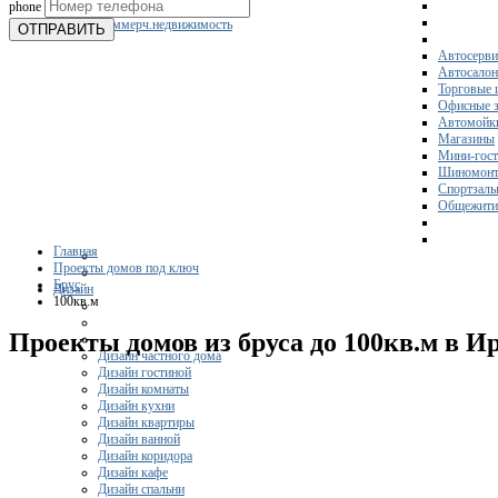
phone
Склады
Коммерч.недвижимость
ОТПРАВИТЬ
Автосерви
Автосало
Торговые 
Офисные з
Автомойк
Магазины
Мини-гос
Шиномонт
Спортзал
Общежити
Главная
Проекты домов под ключ
Брус
Дизайн
100кв.м
Проекты домов из бруса до 100кв.м в И
Дизайн частного дома
Дизайн гостиной
Дизайн комнаты
Дизайн кухни
Дизайн квартиры
Дизайн ванной
Дизайн коридора
Дизайн кафе
Дизайн спальни