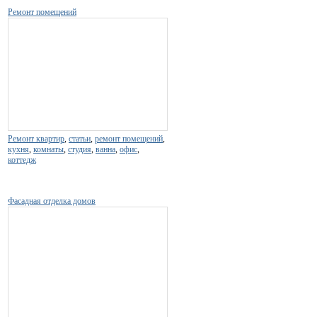
Ремонт помещений
Ремонт квартир
,
статьи
,
ремонт помещений
,
кухня
,
комнаты
,
студия
,
ванна
,
офис
,
коттедж
Фасадная отделка домов