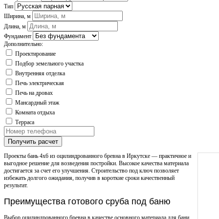
Тип
Ширина, м
Длина, м
Фундамент
Дополнительно:
Проектирование
Подбор земельного участка
Внутренняя отделка
Печь электрическая
Печь на дровах
Мансардный этаж
Комната отдыха
Терраса
Получить расчет
Проекты бань 4х6 из оцилиндрованного бревна в Иркутске — практичное и
выгодное решение для возведения постройки. Высокое качества материала
достигается за счет его улучшения. Строительство под ключ позволяет
избежать долгого ожидания, получив в короткие сроки качественный
результат.
Преимущества готового сруба под баню
Выбор оцилиндрованного бревна в качестве основного материала для бани