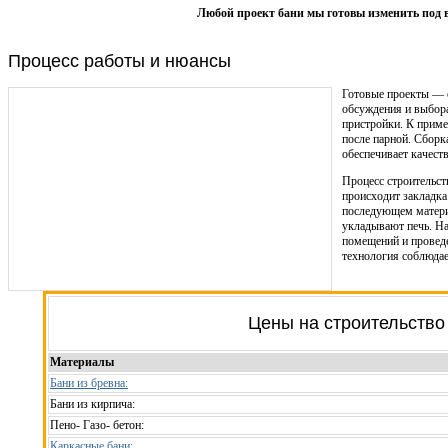
Любой проект бани мы готовы изменить под 
Процесс работы и нюансы
Готовые проекты — о
обсуждения и выбор
пристройки. К приме
после парной. Сборк
обеспечивает качеств
Процесс строительст
происходит закладка
последующем материа
укладывают печь. На
помещений и провед
технология соблюдае
Цены на строительство
Материалы
Бани из бревна:
Бани из кирпича:
Пено- Газо- бетон:
Каркасные бани: