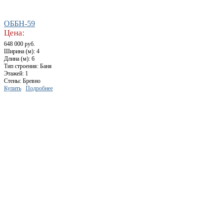
ОББН-59
Цена:
648 000 руб.
Ширина (м): 4
Длина (м): 6
Тип строения: Баня
Этажей: 1
Стены: Бревно
Купить
Подробнее