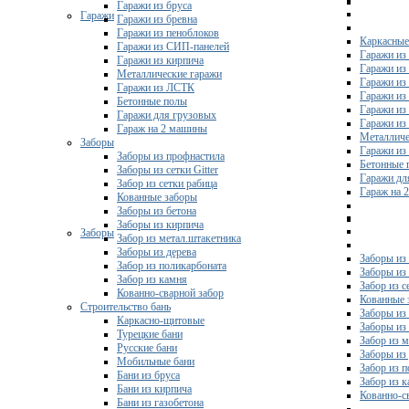
Гаражи из бруса
Гаражи
Гаражи из бревна
Гаражи из пеноблоков
Каркасные
Гаражи из СИП-панелей
Гаражи из 
Гаражи из кирпича
Гаражи из
Металлические гаражи
Гаражи из
Гаражи из ЛСТК
Гаражи из
Бетонные полы
Гаражи из
Гаражи для грузовых
Гаражи из
Гараж на 2 машины
Металличе
Заборы
Гаражи и
Заборы из профнастила
Бетонные 
Заборы из сетки Gitter
Гаражи дл
Забор из сетки рабица
Гараж на 
Кованные заборы
Заборы из бетона
Заборы из кирпича
Заборы
Забор из метал.штакетника
Заборы из дерева
Заборы из
Забор из поликарбоната
Заборы из 
Забор из камня
Забор из с
Кованно-сварной забор
Кованные 
Строительство бань
Заборы из
Каркасно-щитовые
Заборы из
Турецкие бани
Забор из 
Русские бани
Заборы из
Мобильные бани
Забор из 
Бани из бруса
Забор из 
Бани из кирпича
Кованно-с
Бани из газобетона