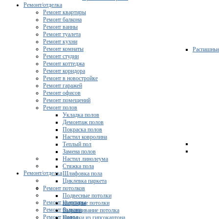
Ремонт/отделка
Ремонт квартиры
Ремонт балкона
Ремонт ванны
Ремонт туалета
Ремонт кухни
Ремонт комнаты
Распашны
Ремонт студии
Ремонт коттеджа
Ремонт коридора
Ремонт в новостройке
Ремонт гаражей
Ремонт офисов
Ремонт помещений
Ремонт полов
Укладка полов
Демонтаж полов
Покраска полов
Настил ковролина
Теплый пол
Замена полов
Настил линолеума
Стяжка пола
Ремонт/отделка
Шлифовка пола
Циклевка паркета
Ремонт потолков
Подвесные потолки
Ремонт квартиры
Натяжные потолки
Ремонт балкона
Выравнивание потолка
Ремонт ванны
Потолки из гипсокартона