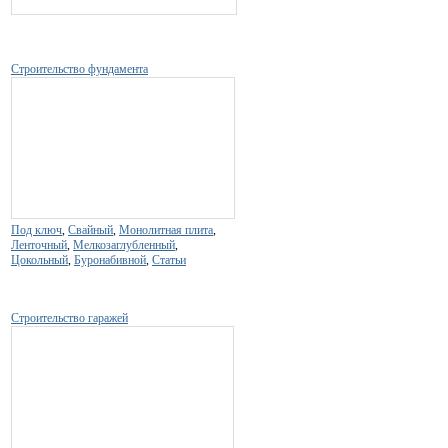
Строительство фундамента
Под ключ
,
Свайный
,
Монолитная плита
,
Ленточный
,
Мелкозаглубленный
,
Цокольный
,
Буронабивной
,
Статьи
Строительство гаражей