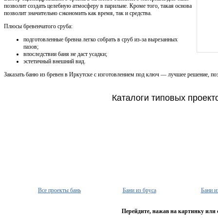
позволит создать целебную атмосферу в парильне. Кроме того, такая основа
позволит значительно сэкономить как время, так и средства.
Плюсы бревенчатого сруба:
подготовленные бревна легко собрать в сруб из-за вырезанных
пазов;
впоследствии баня не даст усадки;
эстетичный внешний вид.
Заказать баню из бревен в Иркутске с изготовлением под ключ — лучшее решение, по
Каталоги типовых проект
Все проекты бань
Бани из бруса
Бани и
Перейдите, нажав на картинку или 