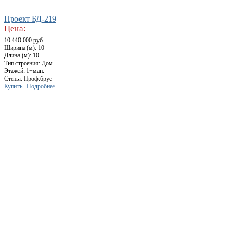
Проект БД-219
Цена:
10 440 000 руб.
Ширина (м): 10
Длина (м): 10
Тип строения: Дом
Этажей: 1+ман.
Стены: Проф.брус
Купить
Подробнее