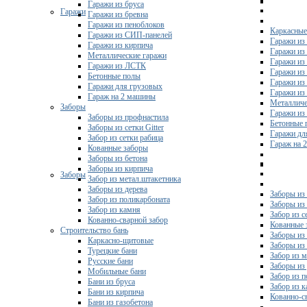
Гаражи из бруса
Гаражи
Гаражи из бревна
Гаражи из пеноблоков
Каркасные
Гаражи из СИП-панелей
Гаражи из 
Гаражи из кирпича
Гаражи из
Металлические гаражи
Гаражи из
Гаражи из ЛСТК
Гаражи из
Бетонные полы
Гаражи из
Гаражи для грузовых
Гаражи из
Гараж на 2 машины
Металличе
Заборы
Гаражи и
Заборы из профнастила
Бетонные 
Заборы из сетки Gitter
Гаражи дл
Забор из сетки рабица
Гараж на 
Кованные заборы
Заборы из бетона
Заборы из кирпича
Заборы
Забор из метал.штакетника
Заборы из дерева
Заборы из
Забор из поликарбоната
Заборы из 
Забор из камня
Забор из с
Кованно-сварной забор
Кованные 
Строительство бань
Заборы из
Каркасно-щитовые
Заборы из
Турецкие бани
Забор из 
Русские бани
Заборы из
Мобильные бани
Забор из 
Бани из бруса
Забор из 
Бани из кирпича
Кованно-с
Бани из газобетона