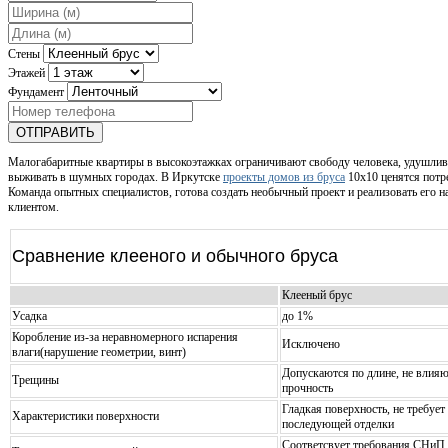
Стены
Этажей
Фундамент
ОТПРАВИТЬ
Малогабаритные квартиры в высокоэтажках ограничивают свободу человека, удушли
выживать в шумных городах. В Иркутске
проекты домов из бруса
10x10 ценятся потр
Команда опытных специалистов, готова создать необычный проект и реализовать его на
клиентом.
Сравнение клееного и обычного бруса
Клееный брус
Усадка
до 1%
Коробление из-за неравномерного испарения
Исключено
влаги(нарушение геометрии, винт)
Допускаются по длине, не влияю
Трещины
прочность
Гладкая поверхность, не требует
Характеристики поверхности
последующей отделки
Соответсвует требования СНиП l