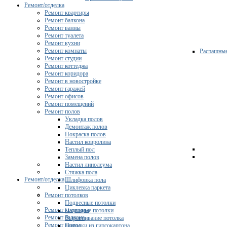
Ремонт/отделка
Ремонт квартиры
Ремонт балкона
Ремонт ванны
Ремонт туалета
Ремонт кухни
Ремонт комнаты
Распашны
Ремонт студии
Ремонт коттеджа
Ремонт коридора
Ремонт в новостройке
Ремонт гаражей
Ремонт офисов
Ремонт помещений
Ремонт полов
Укладка полов
Демонтаж полов
Покраска полов
Настил ковролина
Теплый пол
Замена полов
Настил линолеума
Стяжка пола
Ремонт/отделка
Шлифовка пола
Циклевка паркета
Ремонт потолков
Подвесные потолки
Ремонт квартиры
Натяжные потолки
Ремонт балкона
Выравнивание потолка
Ремонт ванны
Потолки из гипсокартона