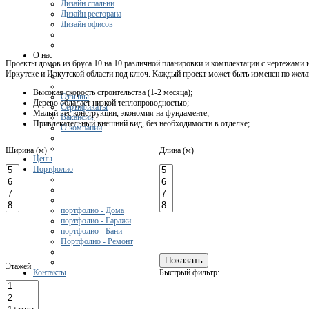
Дизайн спальни
Дизайн ресторана
Дизайн офисов
О нас
Проекты домов из бруса 10 на 10 различной планировки и комплектации с чертежами 
Иркутске и Иркутской области под ключ. Каждый проект может быть изменен по жела
Высокая скорость строительства (1-2 месяца);
Отзывы
Дерево обладает низкой теплопроводностью;
Сертификаты
Малый вес конструкции, экономия на фундаменте;
Вакансии
Привлекательный внешний вид, без необходимости в отделке;
О компании
Ширина (м)
Длина (м)
Цены
Портфолио
портфолио - Дома
портфолио - Гаражи
портфолио - Бани
Портфолио - Ремонт
Этажей
Контакты
Быстрый фильтр: